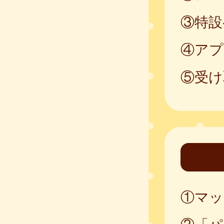
③特設
④アプ
⑤受け
①マッ