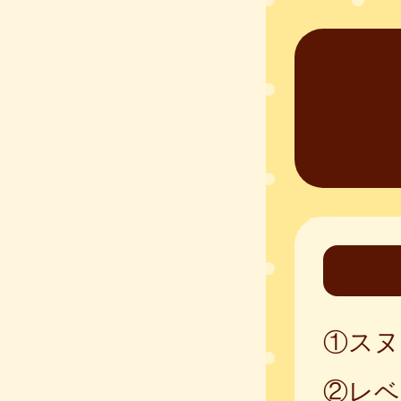
①スヌ
②レベ