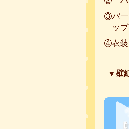
②「パ
③パー
ップ
④衣装
▼壁