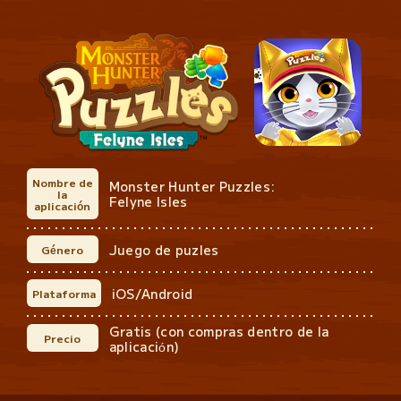
Nombre de
Monster Hunter Puzzles:
la
Felyne Isles
aplicación
Juego de puzles
Género
iOS/Android
Plataforma
Gratis (con compras dentro de la
Precio
aplicación)