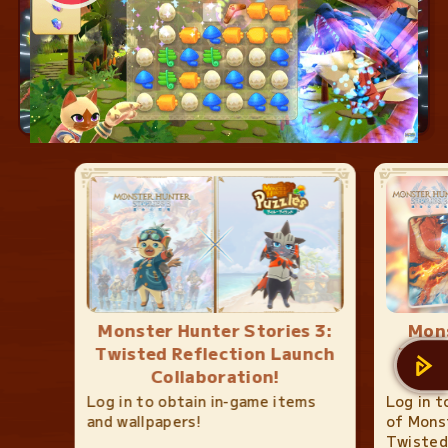
Monster Hunter Stories 3:
Mons
Twisted Reflection Launch
3:Twi
Collaboration!
or
Log in to obtain in-game items
Log in t
and wallpapers!
of Monst
Twisted