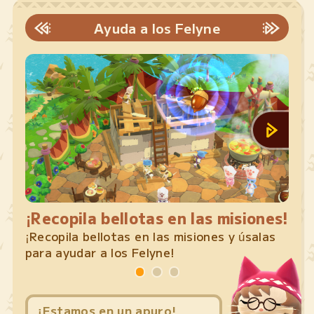
Ayuda a los Felyne
¡Recopila bellotas en las misiones!
¡Recopila bellotas en las misiones y úsalas
Ayud
para ayudar a los Felyne!
¡Estamos en un apuro!