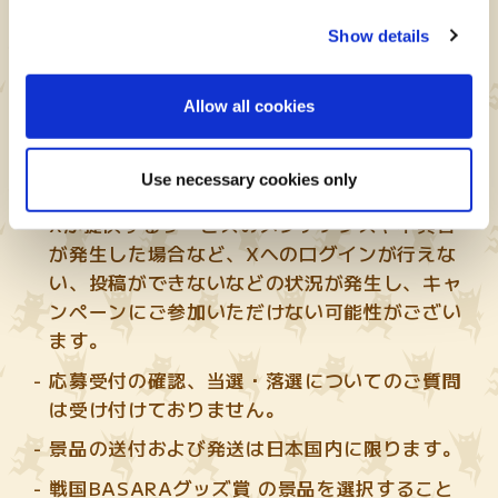
『モンスターハンターパズル アイルーアイラ
ンド公式』 X アカウント(
@MHPuzzles
)のフ
Show details
ォローが解除されていますと、当選連絡時に利
用するダイレクトメッセージを送信できません
Allow all cookies
のでご注意ください。
ダイレクトメッセージの再発行はいたしませ
Use necessary cookies only
ん。
Xが提供するサービスのメンテナンスや不具合
が発生した場合など、Xへのログインが行えな
い、投稿ができないなどの状況が発生し、キャ
ンペーンにご参加いただけない可能性がござい
ます。
応募受付の確認、当選・落選についてのご質問
は受け付けておりません。
景品の送付および発送は日本国内に限ります。
戦国BASARAグッズ賞 の景品を選択すること