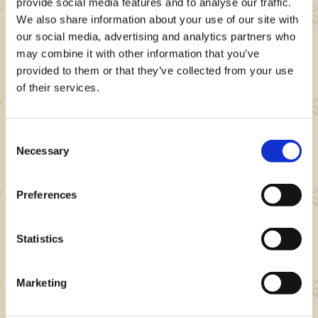
provide social media features and to analyse our traffic.
します。
We also share information about your use of our site with
応募される場合は、『モンスターハンターパズ
our social media, advertising and analytics partners who
ル アイルーアイランド公式』 X アカウント
may combine it with other information that you’ve
(
@MHPuzzles
)をフォローしてください。
provided to them or that they’ve collected from your use
of their services.
本キャンペーンは、2026年1月以降 に抽選を
実施し、当選した場合、応募アカウントにダイ
レクトメッセージにてご連絡をさせていただき
Consent
ます。
Necessary
Selection
Amazonギフトカード賞 に当選された方に
は、当選連絡と同時に景品を付与いたします。
Preferences
戦国BASARAグッズ賞 に当選された方には、
景品の発送に必要な情報（住所・氏名等）の提
Statistics
供にご同意いただく必要があります。当社の設
定する期限以内にご同意いただけない場合、当
Marketing
選は取消となります。