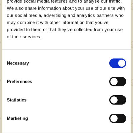
provide social media features and to analyse our traffic.
します。
We also share information about your use of our site with
応募される場合は、『モンスターハンターパズ
our social media, advertising and analytics partners who
ル アイルーアイランド公式』 X アカウント
may combine it with other information that you’ve
(
@MHPuzzles
)をフォローしてください。
provided to them or that they’ve collected from your use
of their services.
本キャンペーンは、2026年1月以降 に抽選を
実施し、当選した場合、応募アカウントにダイ
レクトメッセージにてご連絡をさせていただき
Consent
ます。
Necessary
Selection
Amazonギフトカード賞 に当選された方に
は、当選連絡と同時に景品を付与いたします。
Preferences
戦国BASARAグッズ賞 に当選された方には、
景品の発送に必要な情報（住所・氏名等）の提
Statistics
供にご同意いただく必要があります。当社の設
定する期限以内にご同意いただけない場合、当
Marketing
選は取消となります。