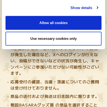
『モンスターハンターパズル アイルーアイラ
ンド公式』 X アカウント(
@MHPuzzles
)のフ
Show details
ォローが解除されていますと、当選連絡時に利
用するダイレクトメッセージを送信できません
Allow all cookies
のでご注意ください。
ダイレクトメッセージの再発行はいたしませ
Use necessary cookies only
ん。
Xが提供するサービスのメンテナンスや不具合
が発生した場合など、Xへのログインが行えな
い、投稿ができないなどの状況が発生し、キャ
ンペーンにご参加いただけない可能性がござい
ます。
応募受付の確認、当選・落選についてのご質問
は受け付けておりません。
景品の送付および発送は日本国内に限ります。
戦国BASARAグッズ賞 の景品を選択すること