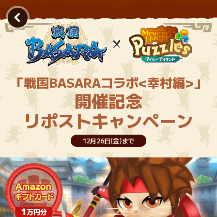
「戦国BASARAコラボ<幸村編>」
開催記念
リポストキャンペーン
12月26日(金)まで